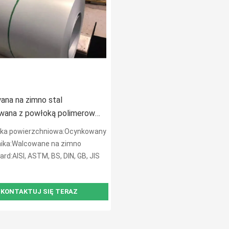
na na zimno stal
wana z powłoką polimerową
ewka ze stali ocynkowanej
ka powierzchniowa:Ocynkowany
o
ika:Walcowane na zimno
rd:AISI, ASTM, BS, DIN, GB, JIS
KONTAKTUJ SIĘ TERAZ