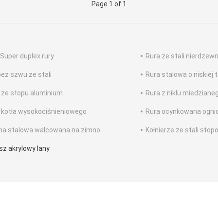
Page 1 of 1
 Super duplex rury
Rura ze stali nierdzew
bez szwu ze stali
Rura stalowa o niskiej
 ze stopu aluminium
Rura z niklu miedziane
 kotła wysokociśnieniowego
Rura ocynkowana ogni
ha stalowa walcowana na zimno
Kołnierze ze stali stop
sz akrylowy lany