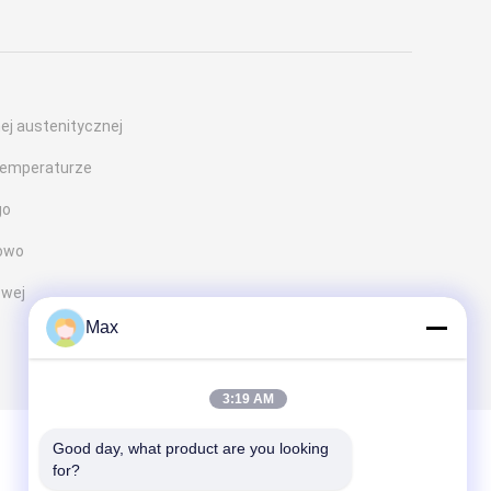
nej austenitycznej
 temperaturze
go
owo
owej
Max
3:19 AM
Good day, what product are you looking 
for?