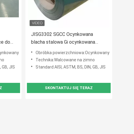
JISG3302 SGCC Ocynkowana
ce do
blacha stalowa Gi ocynkowana
ogniowo 0,2 mm w cewce Proszek
cynkowany
Obróbka powierzchniowa:Ocynkowany
PPGI
no
Technika:Walcowane na zimno
 GB, JIS
Standard:AISI, ASTM, BS, DIN, GB, JIS
Z
SKONTAKTUJ SIĘ TERAZ