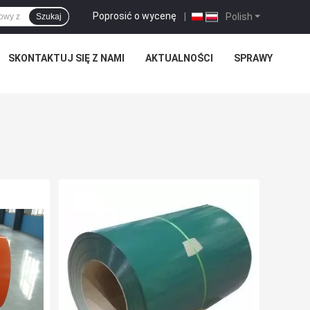
Poprosić o wycenę
|
Polish
Szukaj
SKONTAKTUJ SIĘ Z NAMI
AKTUALNOŚCI
SPRAWY