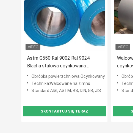
Astm G550 Ral 9002 Ral 9024
Walcowa
Blacha stalowa ocynkowana
ocynko
Kolorowa płyta stalowa Ppg Zero
DX51 C
Obróbka powierzchniowa:Ocynkowany
Obrób
Spangle
ogniow
Technika:Walcowane na zimno
Techn
Standard:AISI, ASTM, BS, DIN, GB, JIS
Standa
SKONTAKTUJ SIĘ TERAZ
S