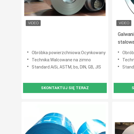
Galwan
stalow
cynkow
Obróbka powierzchniowa:Ocynkowany
Obrób
metalo
Technika:Walcowane na zimno
Techn
materi
Standard:AiSi, ASTM, bs, DIN, GB, JIS
Standa
SKONTAKTUJ SIĘ TERAZ
S