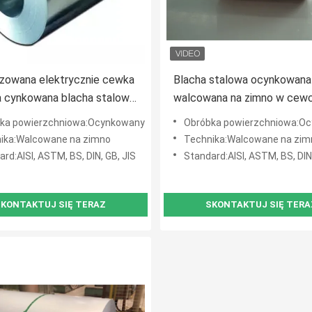
izowana elektrycznie cewka
Blacha stalowa ocynkowana
a cynkowana blacha stalowa
walcowana na zimno w cew
ana ogniowo Z275 /
materiałów budowlanych
ka powierzchniowa:Ocynkowany
Obróbka powierzchniowa:O
we blachy dachowe do
ika:Walcowane na zimno
Technika:Walcowane na zim
ałów budowlanych
rd:AISI, ASTM, BS, DIN, GB, JIS
Standard:AISI, ASTM, BS, DIN,
KONTAKTUJ SIĘ TERAZ
SKONTAKTUJ SIĘ TERA