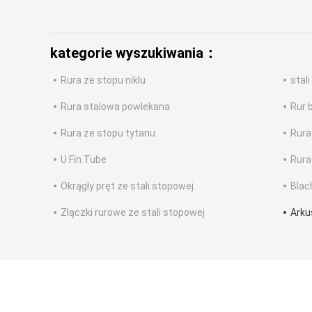
kategorie wyszukiwania：
Rura ze stopu niklu
stali
Rura stalowa powlekana
Rur 
Rura ze stopu tytanu
Rura
U Fin Tube
Rura
Okrągły pręt ze stali stopowej
Blac
Złączki rurowe ze stali stopowej
Arku