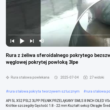
Rura z żeliwa sferoidalnego pokrytego bezsz
węglowej pokrytej powłoką 3lpe
Rura stalowa powlekana
2025-07-04
27 widoki
#
rura stalowa pokryta tworzywem sztucznym
#
rura stalowa 
API 5L X52 PSL2 3LPP PEŁNIK PRZELĄKANY SMLS 8 INCH OILED
Krótkie szczegóły Gęstość 1.8 - 22 mm Kształt sekcji Okrągłe Średn