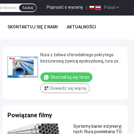
Poprosić o wycenę
|
Polish
Szukaj
SKONTAKTUJ SIĘ Z NAMI
AKTUALNOŚCI
Rura z żeliwa sferoidalnego pokrytego
bezszwową żywicą epoksydową, rura ze
stali węglowej pokrytej powłoką 3lpe
Skontaktuj się teraz
Dowiedz się więcej
Powiązane filmy
Systemy barier inżynieryj
nych: Rura powlekana TO