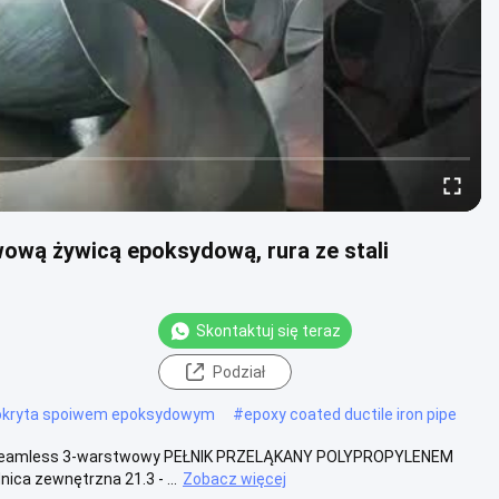
wową żywicą epoksydową, rura ze stali
Skontaktuj się teraz
Podział
pokryta spoiwem epoksydowym
#
epoxy coated ductile iron pipe
 VSeamless 3-warstwowy PEŁNIK PRZELĄKANY POLYPROPYLENEM
ica zewnętrzna 21.3 - ...
Zobacz więcej