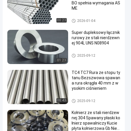
BO spełnia wymagania AS
ME
Rura stalowa powlekana
00:23
2026-01-04
Super dupleksowy łącznik
rurowy ze stali nierdzewn
ej 904L UNS N08904
stali Super duplex rury
2025-09-12
01:23
TC4 TC7 Rura ze stopu ty
tanu Bezszwowa spawan
a rura okrągła 40 mm z w
ysokim ciśnieniem
Rura ze stopu tytanu
00:43
2025-09-12
Kołnierz ze stali nierdzew
nej 304 Spawany płaski ko
łnierz spawalniczy Kucie
płyta kołnierzowa Gb Nies