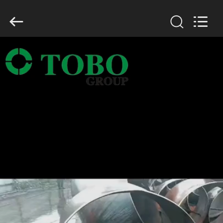
2026
TOBO
STEEL
GROUP
CHINA.
All
Rights
Reserved.
DOM
PRODUKTY
O
NAS
WYCIECZKA
PO
FABRYCE