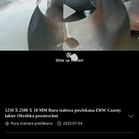
KONTROLA
JAKOŚCI
SKONTAKTUJ
SIĘ
Z
NAMI
AKTUALNOŚCI
SPRAWY
1250 X 2500 X 10 MM Rura stalowa powlekana ERW Czarny
lakier Obróbka powierzchni
SITEMAP
Rura stalowa powlekana
2025-07-04